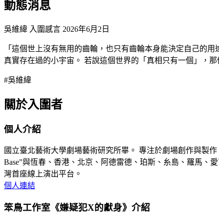
動態消息
吳維緯 入圍感言
2026年6月2日
「這個世上沒有無用的齒輪，也只有齒輪本身能決定自己的用
真實存在過的小宇宙。 若說這個世界的「真相只有一個」，那
#吳維緯
關於入圍者
個人介紹
國立臺北藝術大學劇場藝術研究所畢。 專注於劇場創作與製作、
Base”與恆春、香港、北京、阿德雷德、珀斯、糸島、羅馬、愛丁堡等多
灣首座線上演出平台。
個人連結
笨鳥工作室《嫌疑犯X的獻身》介紹