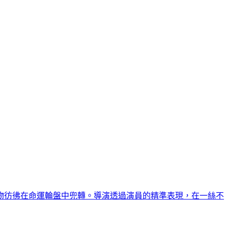
物彷彿在命運輪盤中兜轉。導演透過演員的精準表現，在一絲不