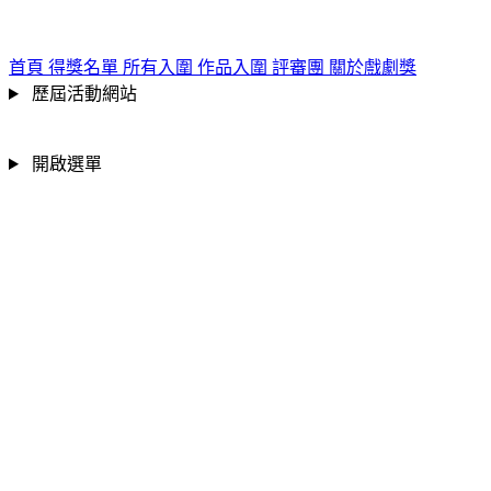
跳到主要內容區
:::
首頁
得獎名單
所有入圍
作品入圍
評審團
關於戲劇獎
歷屆活動網站
開啟選單