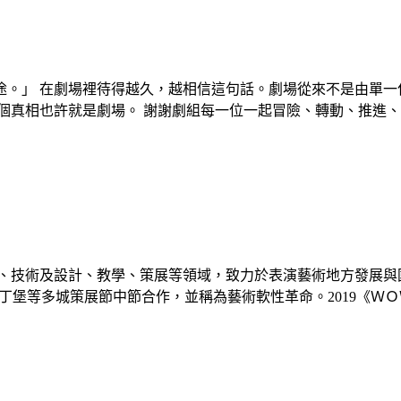
途。」 在劇場裡待得越久，越相信這句話。劇場從來不是由單一
個真相也許就是劇場。 謝謝劇組每一位一起冒險、轉動、推進
技術及設計、教學、策展等領域，致力於表演藝術地方發展與國際交
城策展節中節合作，並稱為藝術軟性革命。2019《ＷＯＷ》倫敦版專訪。