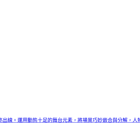
亮出線。運用動態十足的舞台元素，將場景巧妙嵌合與分解，人