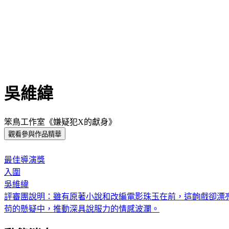
吳維緯
笨鳥工作室《嫌疑犯X的獻身》
觀看參與作品精華
:::
最佳導演獎
入圍
吳維緯
評審團說明：
雖有原著小說和改編電影珠玉在前，這齣戲卻漂
苟的懸疑中，推動深具說服力的情感波瀾。