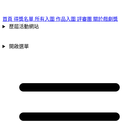
跳到主要內容區
:::
首頁
得獎名單
所有入圍
作品入圍
評審團
關於戲劇獎
歷屆活動網站
開啟選單