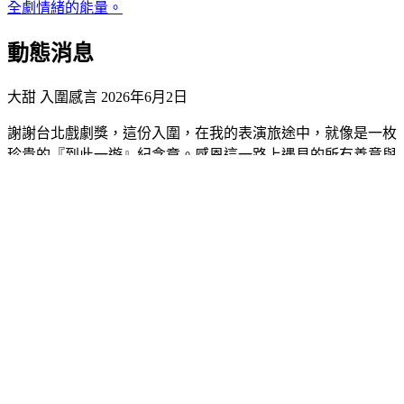
全劇情緒的能量。
動態消息
大甜 入圍感言
2026年6月2日
謝謝台北戲劇獎，這份入圍，在我的表演旅途中，就像是一枚
珍貴的『到此一遊』紀念章。感恩這一路上遇見的所有善意與
機會，讓我能與萬事、萬物、萬人、萬靈相互『馴養』，是我
最無可取代的紀念品和禮物。帶著這些愛與能量，已迫不及待
地踏上下一段旅程，謝謝大家。
#大甜
關於入圍者
個人介紹
嗓音清透卻溫潤厚實，舞台能量兼具爆發力與細膩度，詮釋角