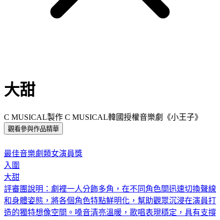
大甜
C MUSICAL製作 C MUSICAL韓國授權音樂劇《小王子》
觀看參與作品精華
:::
最佳音樂劇類女演員獎
入圍
大甜
評審團說明：
劇裡一人分飾多角，在不同角色間迅速切換聲線
和身體姿態，將各個角色特點鮮明化，幫助觀眾沉浸在演員打
造的獨特想像空間。嗓音清亮溫暖，歌唱表現穩定，具有支撐