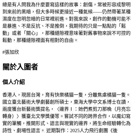
總是有人問我為什麼要寫這樣的故事：創傷，常被形容成黎明
到來前的黑暗，但大多時候更接近一種氣候——仍然帶著某種
濕度在忽明忽暗的日常裡前進。對我來說，創作的動機可能不
是暴進、不是反抗、不是推倒，我期待的只是一點點的「鬆
動」或者「關心」，那種縫隙裡意味著對舊事物來說不可控的
鬆動，那種縫隙裡面有相對的自由。
#張加欣
關於入圍者
個人介紹
香港人，現居台灣，育有快樂橘貓一隻，分離焦慮橘貓一隻。
國立臺北藝術大學劇藝創所碩士，東海大學中文系博士在讀，
兩度獲台新藝術獎提名，〈邊界Ⅰ：她們煮剪刀那晚（月亮忘
轉身）〉獲臺北文學獎優等。嘗試不同的跨界合作，以魔幻寫
實的筆觸，推開形式、語言與現實的邊界，將生命經驗轉化為
詩性、劇場性語言。 近期製作：2025人力飛行劇團《後