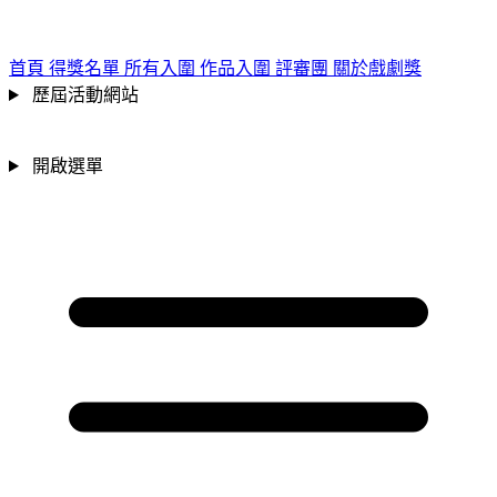
跳到主要內容區
:::
首頁
得獎名單
所有入圍
作品入圍
評審團
關於戲劇獎
歷屆活動網站
開啟選單