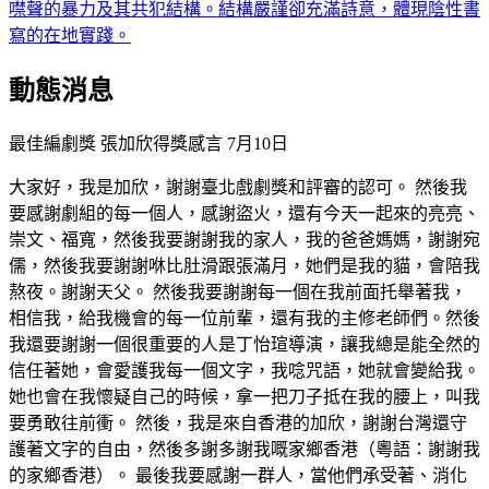
噤聲的暴力及其共犯結構。結構嚴謹卻充滿詩意，體現陰性書
寫的在地實踐。
動態消息
最佳編劇獎 張加欣得獎感言
7月10日
大家好，我是加欣，謝謝臺北戲劇獎和評審的認可。 然後我
要感謝劇組的每一個人，感謝盜火，還有今天一起來的亮亮、
崇文、福寬，然後我要謝謝我的家人，我的爸爸媽媽，謝謝宛
儒，然後我要謝謝咻比肚滑跟張滿月，她們是我的貓，會陪我
熬夜。謝謝天父。 然後我要謝謝每一個在我前面托舉著我，
相信我，給我機會的每一位前輩，還有我的主修老師們。然後
我還要謝謝一個很重要的人是丁怡瑄導演，讓我總是能全然的
信任著她，會愛護我每一個文字，我唸咒語，她就會變給我。
她也會在我懷疑自己的時候，拿一把刀子抵在我的腰上，叫我
要勇敢往前衝。 然後，我是來自香港的加欣，謝謝台灣還守
護著文字的自由，然後多謝多謝我嘅家鄉香港（粵語：謝謝我
的家鄉香港）。 最後我要感謝一群人，當他們承受著、消化