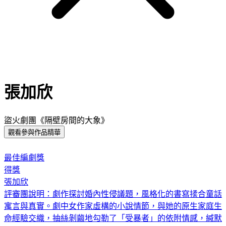
張加欣
盜火劇團《隔壁房間的大象》
觀看參與作品精華
:::
最佳編劇獎
得獎
張加欣
評審團說明：
劇作探討婚內性侵議題，風格化的書寫揉合童話
寓言與真實。劇中女作家虛構的小說情節，與她的原生家庭生
命經驗交織，抽絲剝繭地勾勒了「受暴者」的依附情感，緘默