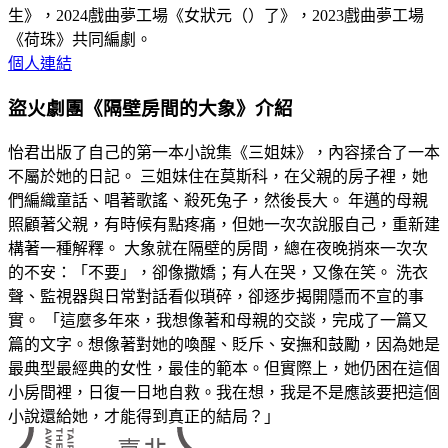
生》，2024戲曲夢工場《女狀元（）了》，2023戲曲夢工場
《荷珠》共同編劇。
個人連結
盜火劇團《隔壁房間的大象》介紹
怡君出版了自己的第一本小說集《三姐妹》，內容揉合了一本
不屬於她的日記。 三姐妹住在莫斯科，在父親的房子裡，她
們編織童話、唱著歌謠、殺死兔子，然後長大。 年邁的母親
照顧著父親，有時候有點疼痛，但她一次次說服自己，重新建
構著一種解釋。 大象就在隔壁的房間，總在夜晚捎來一次次
的不安：「不要」，卻像撒嬌；有人在哭，又像在笑。 洗衣
聲、監視器與日常對話看似瑣碎，卻逐步揭開隱而不宣的事
實。 「這麼多年來，我想像著和母親的交談，完成了一篇又
篇的文字。想像著對她的喚醒、貶斥、安撫和鼓勵，因為她是
最典型最經典的女性，最佳的範本。但實際上，她仍困在這個
小房間裡，日復一日地自救。我在想，我是不是應該要把這個
小說還給她，才能得到真正的結局？」
:::