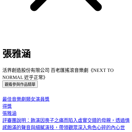
張雅涵
活界創造股份有限公司 百老匯搖滾音樂劇《NEXT TO
NORMAL 近乎正常》
觀看參與作品精華
:::
最佳音樂劇類女演員獎
得獎
張雅涵
評審團說明：
飾演因喪子之痛而陷入虛實交錯的母親，透過情
感飽滿的聲音與細膩演技，帶領觀眾深入角色心碎的內心世