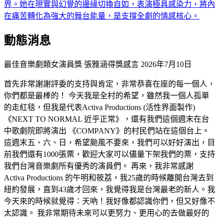
界。她在現實與幻覺的邊緣切換自如，表演極具感染力，將內
在痛苦轉化為強大的舞台能量，是支撐全劇的情感核心。
動態消息
最佳音樂劇類女演員獎 張雅涵得獎感言
2026年7月10日
首先非常謝謝評委的支持與肯定，非常恭喜在座的每一個人，
你們都是最棒的！ 今天我是全村的希望，雖然我一個人孤單
的走紅毯，但我是代表Activa Productions (活性界面製作)
《NEXT TO NORMAL 近乎正常》，還有我們這個週末在台
中歌劇院即將演出 《COMPANY》的村民們站在這個台上。
這週末五、六、日，希望颱風不要來，我們可以好好演出，目
前我們還有1000張票，歡迎大家可以儘量下架我們的票，支持
我們台灣音樂劇所有優秀的演員們。 再來，我非常感謝
Activa Productions 的午明和筱荔，我25歲的時候離開台灣去到
紐約發展，直到43歲才回來，我覺得我是台灣最老的新人。我
今天來的時候就覺得：天吶！我好像都認識你們，但又好像不
太認識。 我非常期待未來可以更努力、更用心的去做最好的