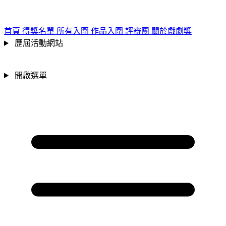
跳到主要內容區
:::
首頁
得獎名單
所有入圍
作品入圍
評審團
關於戲劇獎
歷屆活動網站
開啟選單