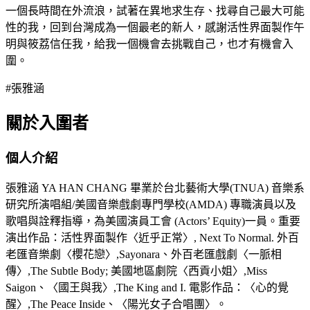
一個長時間在外流浪，試著在異地求生存、找尋自己最大可能
性的我，回到台灣成為一個最老的新人，感謝活性界面製作午
明與筱荔信任我，給我一個機會去挑戰自己，也才有機會入
圍。
#張雅涵
關於入圍者
個人介紹
張雅涵 YA HAN CHANG 畢業於台北藝術大學(TNUA) 音樂系
研究所演唱組/美國音樂戲劇專門學校(AMDA) 專職演員以及
歌唱與詮釋指導，為美國演員工會 (Actors’ Equity)一員。重要
演出作品：活性界面製作〈近乎正常〉, Next To Normal. 外百
老匯音樂劇〈櫻花戀〉,Sayonara、外百老匯戲劇〈一脈相
傳〉,The Subtle Body; 美國地區劇院〈西貢小姐〉,Miss
Saigon、〈國王與我〉,The King and I. 電影作品：〈心的覺
醒〉,The Peace Inside、〈陽光女子合唱團〉。