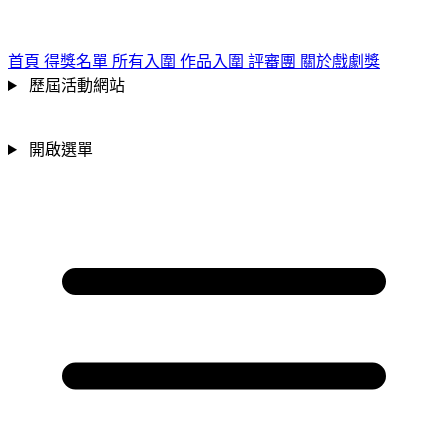
跳到主要內容區
:::
首頁
得獎名單
所有入圍
作品入圍
評審團
關於戲劇獎
歷屆活動網站
開啟選單