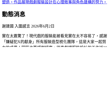
塑造。作品展現戲劇服裝設計在心理敘事與角色建構的努力。
動態消息
謝建國 入圍感言
2026年6月2日
實在太震驚了！現代戲的服裝能被看見實在太不容易了，感謝
「嫌疑犯X的獻身」所有服裝造型梳化團隊，這是大家一起努
力的成果！同時也要感謝評審。從事劇場服裝設計的工作近20
年，從未想過跟獎項有任何關係，入圍就是肯定，無論得獎與
否，我依然還是從事最愛的劇場工作，依然不是在定裝，就是
在定裝的路上，再次感謝臺北戲劇獎！
#謝建國
關於入圍者
個人介紹