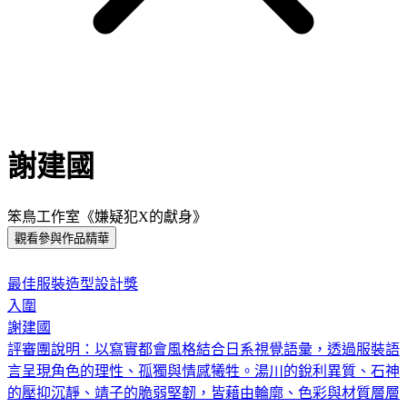
謝建國
笨鳥工作室《嫌疑犯X的獻身》
觀看參與作品精華
:::
最佳服裝造型設計獎
入圍
謝建國
評審團說明：
以寫實都會風格結合日系視覺語彙，透過服裝語
言呈現角色的理性、孤獨與情感犧牲。湯川的銳利異質、石神
的壓抑沉靜、靖子的脆弱堅韌，皆藉由輪廓、色彩與材質層層