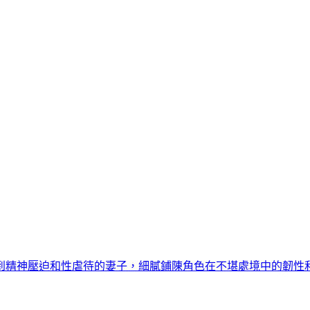
到精神壓迫和性虐待的妻子，細膩鋪陳角色在不堪處境中的韌性