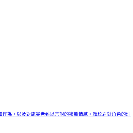
和作為，以及對施暴者難以言說的複雜情感。賴玟君對角色的理