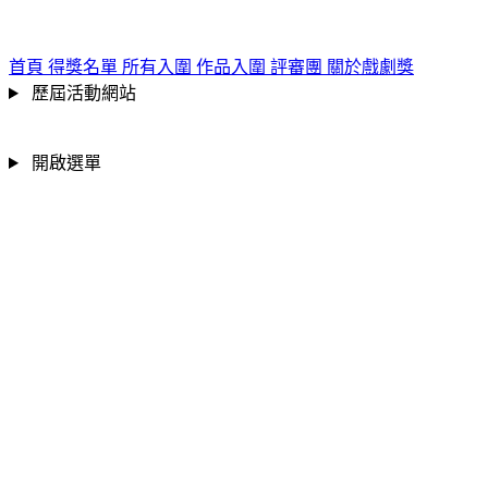
跳到主要內容區
:::
首頁
得獎名單
所有入圍
作品入圍
評審團
關於戲劇獎
歷屆活動網站
開啟選單