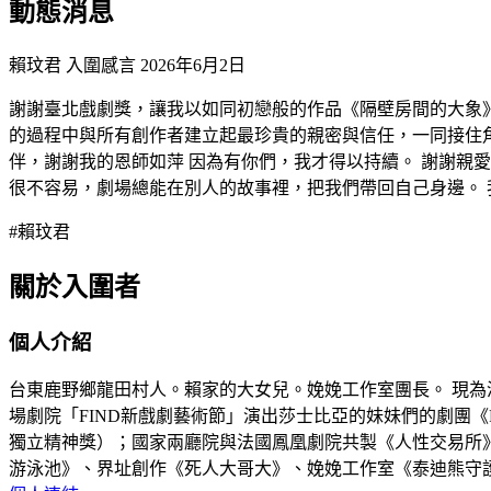
動態消息
賴玟君 入圍感言
2026年6月2日
謝謝臺北戲劇獎，讓我以如同初戀般的作品《隔壁房間的大象
的過程中與所有創作者建立起最珍貴的親密與信任，一同接住角
伴，謝謝我的恩師如萍 因為有你們，我才得以持續。 謝謝親
很不容易，劇場總能在別人的故事裡，把我們帶回自己身邊。 
#賴玟君
關於入圍者
個人介紹
台東鹿野鄉龍田村人。賴家的大女兒。娩娩工作室團長。 現為
場劇院「FIND新戲劇藝術節」演出莎士比亞的妹妹們的劇團
獨立精神獎）；國家兩廳院與法國鳳凰劇院共製《人性交易所》
游泳池》、界址創作《死人大哥大》、娩娩工作室《泰迪熊守