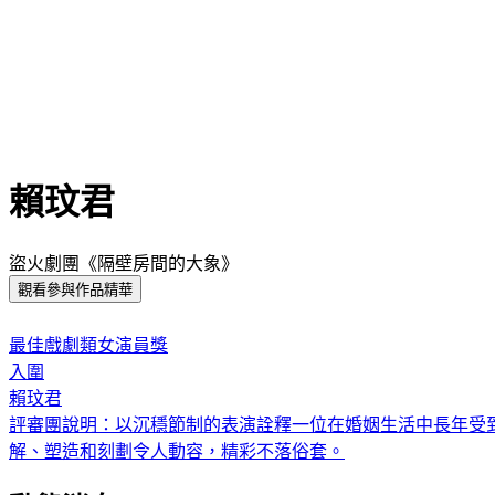
賴玟君
盜火劇團《隔壁房間的大象》
觀看參與作品精華
:::
最佳戲劇類女演員獎
入圍
賴玟君
評審團說明：
以沉穩節制的表演詮釋一位在婚姻生活中長年受
解、塑造和刻劃令人動容，精彩不落俗套。