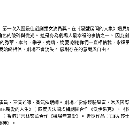
》第一次入圍最佳戲劇類女演員獎。在《隔壁房間的大象》遇見
色的破碎與微光。 這是身為劇場人最幸福的事情之一。 因為劇
愛的秀華、本台、季亭、娩唐、娩慶 謝謝你們一直相信我，永遠第
我始終相信，劇場不會消失。 感謝存在的意識與自由。
演員、表演老師、香氣催眠師。 劇場／影像經驗豐富，常與國
《Re.親愛的人生》；四度與法國埃梅劇團合作《沃伊采克》、
；香港非常林奕華合作《機場無真愛》。 近期作品：TIFA 莎
護神》。