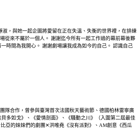
靜淑，與她一起企圖將愛留在正在失溫、失衡的世界裡，在排練
場從來不屬於一個人。 謝謝迄今所有一起工作過的幕前幕後夥
一時間為我開心。 謝謝劇場讓我成為如今的自己。 認識自己
際團隊合作，曾參與臺灣首次法國秋天藝術節、德國柏林雷寧廣
《侯貝多如戈》、《愛情剖面》、《騷動之川》（入圍第二屆最佳
士比亞的妹妹們的劇團✕洪唯堯《沒有派對》、AM創意《西瓜