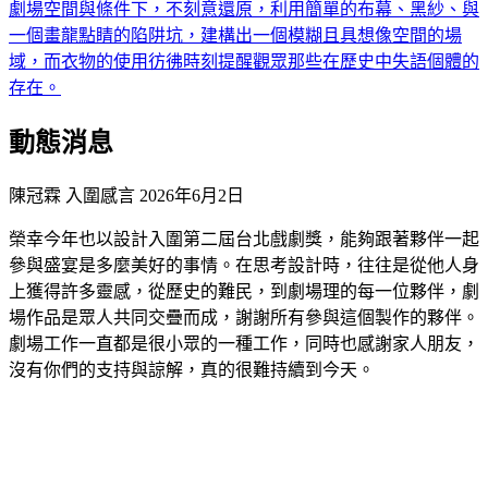
劇場空間與條件下，不刻意還原，利用簡單的布幕、黑紗、與
一個畫龍點睛的陷阱坑，建構出一個模糊且具想像空間的場
域，而衣物的使用彷彿時刻提醒觀眾那些在歷史中失語個體的
存在。
動態消息
陳冠霖 入圍感言
2026年6月2日
榮幸今年也以設計入圍第二屆台北戲劇獎，能夠跟著夥伴一起
參與盛宴是多麼美好的事情。在思考設計時，往往是從他人身
上獲得許多靈感，從歷史的難民，到劇場理的每一位夥伴，劇
場作品是眾人共同交疊而成，謝謝所有參與這個製作的夥伴。
劇場工作一直都是很小眾的一種工作，同時也感謝家人朋友，
沒有你們的支持與諒解，真的很難持續到今天。
#陳冠霖
關於入圍者