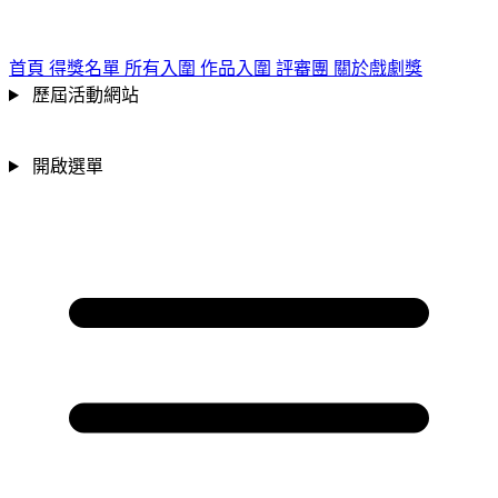
跳到主要內容區
:::
首頁
得獎名單
所有入圍
作品入圍
評審團
關於戲劇獎
歷屆活動網站
開啟選單