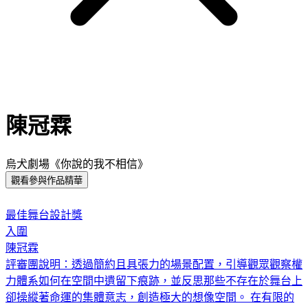
陳冠霖
烏犬劇場《你說的我不相信》
觀看參與作品精華
:::
最佳舞台設計獎
入圍
陳冠霖
評審團說明：
透過簡約且具張力的場景配置，引導觀眾觀察權
力體系如何在空間中遺留下痕跡，並反思那些不存在於舞台上
卻操縱著命運的集體意志，創造極大的想像空間。 在有限的