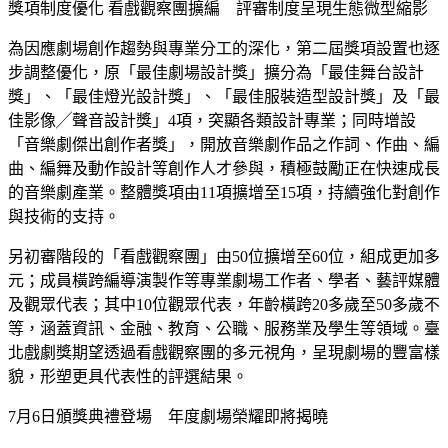
獎項制度優化 看戲觀察團擴編 評審制度呈現生態微型縮影
為因應劇場創作趨勢與專業分工的深化，第二屆獎項設置也逐
步調整優化，原「最佳劇場設計獎」擴分為「最佳舞台設計
獎」、「最佳燈光設計獎」、「最佳服裝造型設計獎」及「最
佳影像╱聲音設計獎」4項，突顯各類設計專業；同時增設
「音樂劇傑出創作者獎」，開放音樂劇作品之作詞、作曲、編
曲、編舞及動作設計等創作人才參與，積極鼓勵正在快速成長
的音樂劇產業。整體獎項由11項擴增至15項，持續強化對創作
與技術的支持。
另初審階段的「看戲觀察團」由50位擴增至60位，組成更加多
元；成員橫跨編導演製作等專業劇場工作者、學者、藝評媒體
及觀眾代表；其中10位觀眾代表，年齡橫跨20多歲至50多歲不
等，涵蓋資訊、金融、教育、公職、服務業及學生等領域。臺
北戲劇獎期望透過看戲觀察團的多元視角，呈現劇場的豐富樣
貌，形塑更具代表性的評選結果。
7月6日頒獎典禮登場 年度劇場榮耀即將揭曉