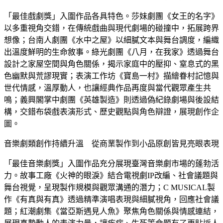
「最佳戲劇獎」入圍作品各具特色。莎妹劇團《女王的名字》
以多重視角交錯，在傳統戲曲與現代劇場的碰撞中，拓展跨界
想像；台南人劇團《水中之屋》以細膩文本與舞台調度，編織
出溫度鮮明的生命敘事。綠光劇團《八月，在我家》透過舞台
設計之家屋空間與角色關係，揭示家庭中的壓抑、窒息式的黑
色幽默與荒謬現實；表演工作坊《寶島一村》描繪眷村記憶與
世代情感，溫厚動人，也讓經典作品再度與當代觀眾產生共
鳴；義興閣掌中劇團《英雄製造》則透過偽紀錄劇場與後設結
構，交錯布袋戲表演形式、歷史觀點與角色辯證，展現創作企
圖。
音樂劇類創作持續升溫 從商業製作到小品原創皆見亮眼表現
「最佳音樂劇獎」入圍作品充分展現臺灣音樂劇市場的蓬勃活
力。故事工廠《火神的眼淚》結合電視劇IP改編、社會議題與
舞台視覺，呈現製作規模與觀眾溝通的潛力；C MUSICAL製
作《有真與有真》透過精準演唱表現與細膩視角，回應社會議
題；紅潮劇集《當亞斯遇見人魚》聚焦角色關係與情感連結，