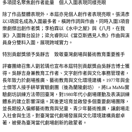
多項提名聚焦創作者能量 個人入圍表現同樣亮眼
除了作品整體表現外，本屆亦見個人創作者表現亮眼。張清彥
以3項提名成為入圍最多者，橫跨作詞與作曲，同時入圍3項音
樂劇傑出創作者獎；李柏霖以《水中之屋》與《八月，在我
家》入圍舞台設計；梁允睿則以《當亞斯遇見人魚》作曲與演
員身分雙料入圍，展現跨域實力。
特別貢獻獎頒予吳靜吉 致敬臺灣劇場與藝術教育重要推手
評審團總召集人劉若瑀也宣布本屆特別貢獻獎由吳靜吉博士獲
得。吳靜吉身兼教育工作者、文字創作者與文化事務管理者，
長年致力於劇場推廣、藝術教育與文化環境建構。1977年與金
士傑等人接手耕莘實驗劇團（後為蘭陵劇坊），將La MaMa實
驗劇坊訓練方法帶回臺灣，對1980年代小劇場運動及表演訓練
體系的建立影響深遠。其後更培育並啟發多個重要劇場團隊，
並長期投入偏鄉藝術教育與兒童、青少年藝術推廣，讓劇場走
入社會與生活，對臺灣當代劇場發展與文化環境建構貢獻卓
著，被譽為臺灣當代劇場創新的啟蒙者。