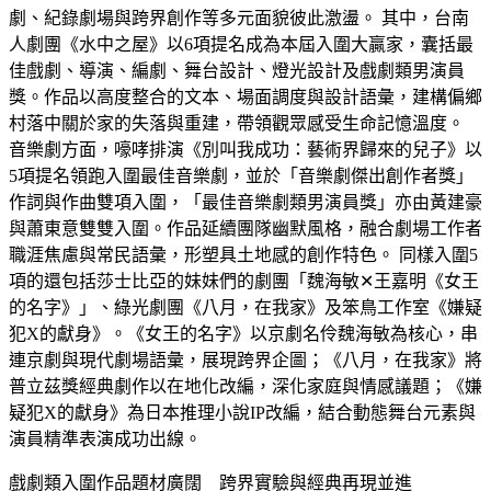
劇、紀錄劇場與跨界創作等多元面貌彼此激盪。 其中，台南
人劇團《水中之屋》以6項提名成為本屆入圍大贏家，囊括最
佳戲劇、導演、編劇、舞台設計、燈光設計及戲劇類男演員
獎。作品以高度整合的文本、場面調度與設計語彙，建構偏鄉
村落中關於家的失落與重建，帶領觀眾感受生命記憶溫度。
音樂劇方面，嚎哮排演《別叫我成功：藝術界歸來的兒子》以
5項提名領跑入圍最佳音樂劇，並於「音樂劇傑出創作者獎」
作詞與作曲雙項入圍，「最佳音樂劇類男演員獎」亦由黃建豪
與蕭東意雙雙入圍。作品延續團隊幽默風格，融合劇場工作者
職涯焦慮與常民語彙，形塑具土地感的創作特色。 同樣入圍5
項的還包括莎士比亞的妹妹們的劇團「魏海敏✕王嘉明《女王
的名字》」、綠光劇團《八月，在我家》及笨鳥工作室《嫌疑
犯X的獻身》。《女王的名字》以京劇名伶魏海敏為核心，串
連京劇與現代劇場語彙，展現跨界企圖；《八月，在我家》將
普立茲獎經典劇作以在地化改編，深化家庭與情感議題；《嫌
疑犯X的獻身》為日本推理小說IP改編，結合動態舞台元素與
演員精準表演成功出線。
戲劇類入圍作品題材廣闊 跨界實驗與經典再現並進