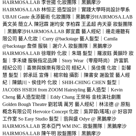
HAIRMOSA.LAB 李世揚 化妝團隊｜黑鵝摩沙
HAIRMOSA.LAB 林恒正 造型設計｜實踐大學時尚設計學系
UBAH Gaute 永添藝術 化妝團隊｜黑鵝摩沙HAIRMOSA.LAB
黃文英 簡立人 陳冠霖 謝均安 李柏霖 王孟超 冉天豪 妝髮團隊
｜黑鵝摩沙HAIRMOSA.LAB 鄭宜農 藝人經紀｜邊走邊聽有
限公司 藝人化妝｜Curry @backstage 藝人髮型｜Camila
@backstage 詹傑 服裝｜謝介人 妝髮團隊｜黑鵝摩沙
HAIRMOSA.LAB 徐堰鈴 化妝｜朱璐 髮型｜羅淑鈺 黃韻玲 妝
髮｜李禾緁 服裝指定品牌｜Story Wear（零廢時尚） 許富凱
經紀公司｜喜樂與娛樂有限公司 經紀人｜吳佳儒 化妝｜彭馨
慧 髮型｜郭承廷 宣傳｜楊宗翰 攝影｜陳書安 謝盈萱 藝人經
紀｜陳鎮川、侯佳吟 化妝｜SHIH-CHING CHEN 髮型｜
JACOBS HSIEH from ZOOM Hairstyling 藝人造型｜Kevin
Cheng 藝人造型助理｜Eddy Chang 王榮裕 金枝演社劇團
Golden Bough Theatre 劉若瑀 萬芳 藝人經紀｜林法德 @ 原點
概念有限公司 Hervoice Concept 化妝｜吳羿蓉(瑤瑤) @ 好容羿
工作室 So Easy Studio 髮型｜翁與盛 Odye @ 黑鵝摩沙
HAIRMOSA.LAB 宮本亞門 WM INC. 妝髮團隊｜黑鵝摩沙
HAIRMOSA.LAB 陳午明 妝髮團隊｜黑鵝摩沙