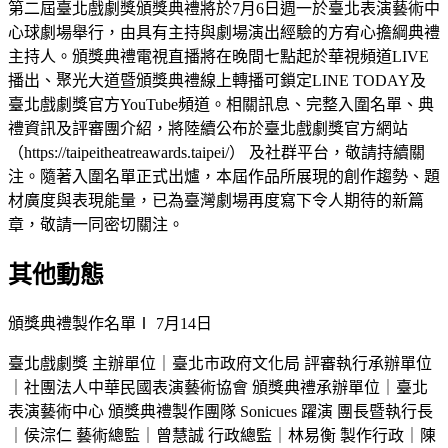
第二屆臺北戲劇獎頒獎典禮將於7月6日週一於臺北表演藝術中
心球劇場舉行，由具有主持與劇場演出經驗的方宥心擔綱典禮
主持人。頒獎典禮電視直播將在晚間七點起於華視頻道LIVE
播出、聚光大道暨頒獎典禮線上轉播可鎖定LINE TODAY及
臺北戲劇獎官方YouTube頻道。相關訊息、完整入圍名單、典
禮資訊及評審團介紹，將陸續公布於臺北戲劇獎官方網站
（https://taipeitheatreawards.taipei/） 及社群平台，敬請持續關
注。隨著入圍名單正式出爐，本屆作品所展現的創作趨勢、題
材廣度與表現能量，已為臺灣劇場再度寫下令人期待的新篇
章，敬請一同密切關注。
其他動態
頒獎典禮製作名單Ⅰ
7月14日
臺北戲劇獎 主辦單位｜臺北市政府文化局 評審執行承辦單位
｜社團法人中華民國表演藝術協會 頒獎典禮承辦單位｜臺北
表演藝術中心 頒獎典禮製作團隊 Sonicues 躍演 團長暨執行長
｜侯淙仁 藝術總監｜曾慧誠 行政總監｜林易衡 製作行政｜陳