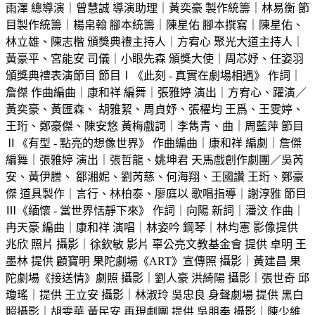
雨澤 總導演｜曾慧誠 導演助理｜黃奕豪 製作統籌｜林易衡 節
目製作統籌｜楊帛翰 腳本統籌｜陳星佑 腳本撰寫｜陳星佑、
林立雄、陳志楷 頒獎典禮主持人｜方宥心 聚光大道主持人｜
黃豪平、宮能安 司儀｜小眼先森 頒獎大使｜周芯妤、任姿羽
頒獎典禮表演節目 節目Ⅰ《此刻 - 真實在劇場相遇》 作詞｜
詹傑 作曲編曲｜康和祥 編舞｜張雅婷 演出｜方宥心、躍演／
黃奕豪、黃匯森、 胡雅絜、周貞妤、張櫂均 王爲、王雯婷、
王珩、鄭豪傑、陳安悠 黃梅戲詞｜李雋青、曲｜周藍萍 節目
Ⅱ《有型 - 點亮的想像世界》 作曲編曲｜康和祥 編劇｜詹傑
編舞｜張雅婷 演出｜張哲龍、姚坤君 天馬戲創作劇團／吳芮
安、黃伊謄、 鄒湘妮、劉芮慈、何海翔、王國讚 王珩、鄭豪
傑 道具製作｜言行、林柏泰、廖庭以 歌唱指導｜謝淳雅 節目
Ⅲ《緬懷 - 當世界恬靜下來》 作詞｜向陽 新詞｜潘汶 作曲｜
冉天豪 編曲｜康和祥 演唱｜林姿吟 鋼琴｜林均憲 影像提供
兆欣 照片 攝影｜徐欽敏 影片 辜公亮文教基金會 提供 卓明 王
墨林 提供 顧寶明 果陀劇場《ART》宣傳照 攝影｜黃建昌 果
陀劇場《接送情》劇照 攝影｜劉人豪 洪綺陽 攝影｜張世奇 邱
瓊瑤｜提供 王立安 攝影｜林淑玲 吳忠良 身聲劇場 提供 黑白
照攝影｜胡雯華 黃民安 再現劇團 提供 吳朋奉 攝影｜陳少維