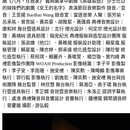
團《八月，在我家》 義興閣掌中劇團《英雄製造》 莎士比亞
的妹妹們的劇團《女王的名字》 表演節目音樂製作 錄音／混
音｜王昱揚 BaoBao Wang 錄音室｜當道音樂 人聲｜張芳瑜、
呂承祐、曾思瑜、黃奕豪、胡雅絜、黃匯森 典禮音樂設計｜
康和祥 舞台暨道具設計｜言行 燈光設計｜何定宗 燈光設計助
理｜黃靖純 道具助理｜稲見紀光 典禮服裝與造型設計團隊 服
裝設計｜張渝婕（他口）、黃稚揚 服裝設計助理｜賴星嵐 服
裝管理｜賴星嵐、陳亦婷、郭承達 梳化造型設計｜陳珍瑩 梳
化造型執行｜蔡宛琪、賴麗卉、黃敬萱、 楊岱璇、曾均峰 典
禮影像製作團隊 WOAH Production 影像統籌｜李子平 影像製
作｜李子安、李雨珊 、施安禮 、 陳奕勲 、陳暐麟 影像專案
執行｜郭行毅 影像執行｜劉逸宏、陳奕勲、施安禮 舞台與技
術團隊 舞台監督｜林欣慧 舞台執行｜葉湘亞、高于珺 舞台執
行暨道具執行｜李芷嫻 音效暨音樂執行｜朱洛正 提詞字幕執
行｜虞淮 典禮聲音與音響設計 音響執行｜鍾禮陽 鋼琴調音師
｜曾慶雄 攝影 / 游弘毅