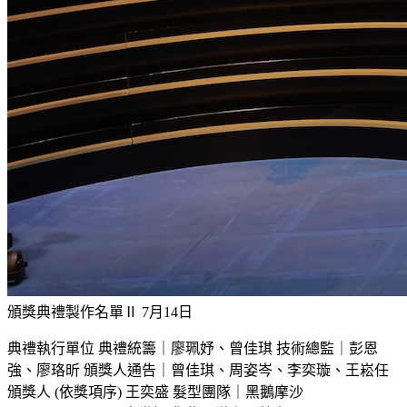
頒獎典禮製作名單Ⅱ
7月14日
典禮執行單位 典禮統籌｜廖珮妤、曾佳琪 技術總監｜彭恩
強、廖珞昕 頒獎人通告｜曾佳琪、周姿岑、李奕璇、王崧任
頒獎人 (依獎項序) 王奕盛 髮型團隊｜黑鵝摩沙