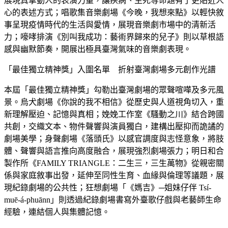
展現真摯動人的表演力量，讓疾病、生死等命題有了更貼近人
心的表述方式；唱歌集音樂劇場《今晚，我想來點》以輕快敘
事呈現疫情時代的生活與愛情，展現音樂劇市場中的清新活
力；嚎哮排演《別叫我成功：藝術界歸來的兒子》則以草根語
感與幽默節奏，開展出極具臺灣氣味的音樂劇表現。
「最佳獨立精神獎」入圍名單 折射臺灣劇場多元創作光譜
本屆「最佳獨立精神獎」勾勒出臺灣劇場的眾聲喧嘩及多元風
景。烏犬劇場《你說的我不相信》從歷史與人道視角切入，重
新理解壓迫、記憶與真相；娩娩工作室《騷動之川》結合跨國
共創，交織文本、物件聲響與演員獨白，建構出壓抑而詭譎的
劇場美學；身聲劇場《落頭氏》以感官調度與志怪意象，將肢
體、聲響與語言推向高度融合，展現強烈劇場張力；明日和合
製作所《FAMILY TRIANGLE：二生三，三生萬物》從親密關
係與家庭敘事出發，延伸至同性生育、血緣與倫理等議題，展
現紀錄劇場的公共性；狂想劇場「《媽吉》─姐妹仔伴 Tsí-
muē-á-phuānn」則透過紀錄劇場書寫外臺歌仔戲與老藝師生命
經驗，連結個人與集體記憶。