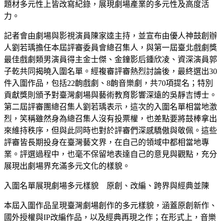
題材多元性上皆改寫紀錄，展現劇場產業的多元性及高度活
力。
記者會由劇場與影視演員陳家逵主持，並宣布由優人神鼓創辦
人劉若瑀擔任本屆評審委員會總召集人，與第一屆臺北戲劇獎
最佳戲劇類男演員得主金士傑、金鐘影后鍾欣凌、資深演員郭
子乾共同揭曉入圍名單。經複審評審熱烈討論後，最終選出30
件入圍作品，包括22齣戲劇、8齣音樂劇，共70項提名；特別
貢獻獎則頒予對臺灣劇場與藝術教育影響深遠的吳靜吉博士。
第二屆評審團總召集人劉若瑀表示，這次的入圍名單相當地激
烈，笑稱雖然身為總召集人沒有投票權，也差點要將鼓棒拿出
來維持秩序，但與此同時也對於評審們深感驕傲與敬佩。這些
評審皆長期投身在臺灣藝文界，在自己的領域中都相當地專
業。評選過程中，也毫不保留地表達自己的意見與觀點，充分
展現出劇場界充滿多元文化的樣貌。
入圍名單展現劇場多元樣貌 原創、改編、跨界與經典並陳
本屆入圍作品呈現臺灣劇場創作的多元樣貌，涵蓋原創新作、
國外授權與IP改編作品，以及經典再現之作；在形式上，音樂