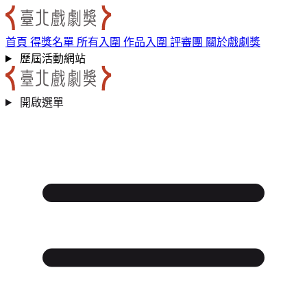
跳到主要內容區
:::
首頁
得獎名單
所有入圍
作品入圍
評審團
關於戲劇獎
歷屆活動網站
開啟選單