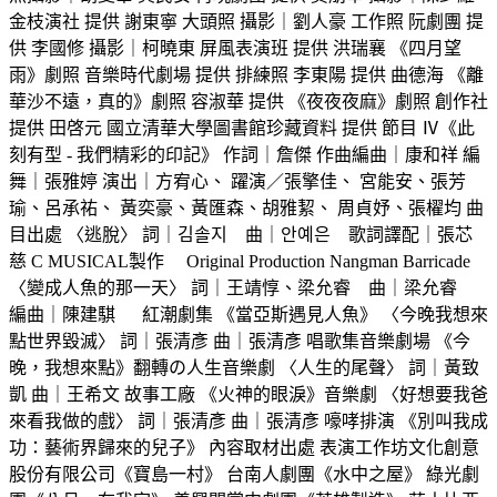
金枝演社 提供 謝東寧 大頭照 攝影｜劉人豪 工作照 阮劇團 提
供 李國修 攝影｜柯曉東 屏風表演班 提供 洪瑞襄 《四月望
雨》劇照 音樂時代劇場 提供 排練照 李東陽 提供 曲德海 《離
華沙不遠，真的》劇照 容淑華 提供 《夜夜夜麻》劇照 創作社
提供 田啓元 國立清華大學圖書館珍藏資料 提供 節目 Ⅳ《此
刻有型 - 我們精彩的印記》 作詞｜詹傑 作曲編曲｜康和祥 編
舞｜張雅婷 演出｜方宥心、 躍演／張擎佳、 宮能安、張芳
瑜、呂承祐、 黃奕豪、黃匯森、胡雅絜、 周貞妤、張櫂均 曲
目出處 〈逃脫〉 詞｜김솔지 曲｜안예은 歌詞譯配｜張芯
慈 C MUSICAL製作 Original Production Nangman Barricade
〈變成人魚的那一天〉 詞｜王靖惇、梁允睿 曲｜梁允睿
編曲｜陳建騏 紅潮劇集 《當亞斯遇見人魚》 〈今晚我想來
點世界毀滅〉 詞｜張清彥 曲｜張清彥 唱歌集音樂劇場 《今
晚，我想來點》翻轉の人生音樂劇 〈人生的尾聲〉 詞｜黃致
凱 曲｜王希文 故事工廠 《火神的眼淚》音樂劇 〈好想要我爸
來看我做的戲〉 詞｜張清彥 曲｜張清彥 嚎哮排演 《別叫我成
功：藝術界歸來的兒子》 內容取材出處 表演工作坊文化創意
股份有限公司《寶島一村》 台南人劇團《水中之屋》 綠光劇