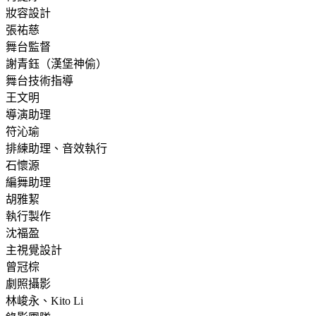
妝容設計
張祐慈
舞台監督
謝青鈺（漢堡神偷）
舞台技術指導
王文明
導演助理
符沁瑜
排練助理、音效執行
石懷源
編舞助理
胡雅絜
執行製作
沈福盈
主視覺設計
曾冠棕
劇照攝影
林峻永、Kito Li