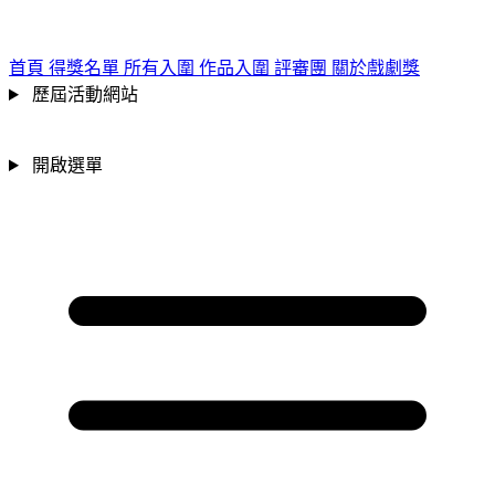
跳到主要內容區
:::
首頁
得獎名單
所有入圍
作品入圍
評審團
關於戲劇獎
歷屆活動網站
開啟選單