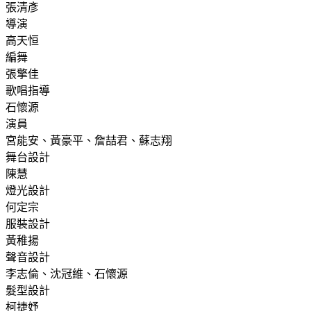
張清彥
導演
高天恒
編舞
張擎佳
歌唱指導
石懷源
演員
宮能安、黃豪平、詹喆君、蘇志翔
舞台設計
陳慧
燈光設計
何定宗
服裝設計
黃稚揚
聲音設計
李志倫、沈冠維、石懷源
髮型設計
柯捷妤