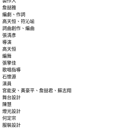
製作人
詹喆雅
編劇、作詞
高天恒、符沁瑜
詞曲創作、編曲
張清彥
導演
高天恒
編舞
張擎佳
歌唱指導
石懷源
演員
宮能安、黃豪平、詹喆君、蘇志翔
舞台設計
陳慧
燈光設計
何定宗
服裝設計