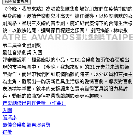
觀看精華片段
《今晚，我想來點》為唱歌集匯集劇場好朋友們在疫情期間的
親身經驗，邀請音樂劇鬼才高天恒擔任編導，以極度幽默的喜
劇風格，呈現三支線的音樂劇，魔幻紀實疫情下的台灣生活樣
貌，以歡快結尾，迴聲節目標題之探問！ 劇照攝影 / 林峻永
:::
第二屆臺北戲劇獎
最佳音樂劇獎 入圍
評審團說明：輕鬆幽默的小品，在BL音樂劇如雨後春筍般出
現的市場氛圍中，《今晚，我想來點》的BL元素並未流於類
型操作，而是帶我們回到疫情隔離的時空，以外送員和直播主
為主角，發展出一齣清新且具生活感的愛情喜劇。導表對喜劇
表演精準掌握，敘事的支撐讓角色賣萌變得更具說服力與討
喜，動聽的歌曲旋律亦帶動戲劇節奏更添趣味。
音樂劇傑出創作者獎
（作曲）
入圍
張清彥
最佳音樂劇類男演員獎
得獎