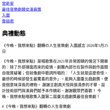
宮能安
最佳音樂劇類女演員獎
入圍
詹喆君
典禮動態
《今晚，我想來點》翻轉の人生音樂劇 入圍感言
2026年5月25
日
《今晚，我想來點》是唱歌集在2021年非常困頓的情況下開案
的：除了外部撲面而來的疫情，劇團內部也在製作與創作面間
自我質疑著；但就像劇中歌詞所唱的：「人生就是這麼奇怪，
最慘的時候卻發生最驚喜的意外」，能夠入圍臺北戲劇獎，便
是個意味深長的禮物。 謝謝主創高天恒與張清彥的才華、設
計技術部門與演員們賦予本作精彩、謝謝觀眾們喜歡！ 今
晚，我想來點唱歌集入圍第二屆臺北戲劇獎最佳音樂劇！
#《今晚，我想來點》翻轉の人生音樂劇