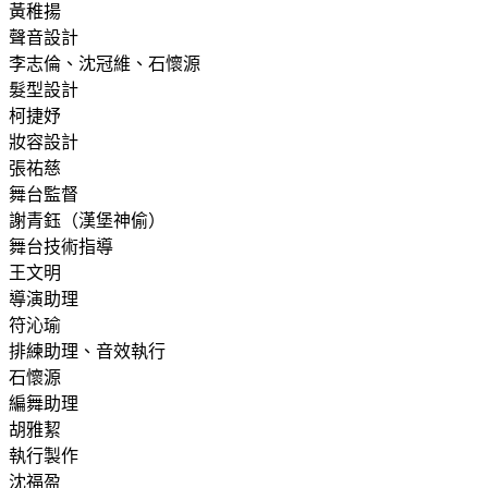
黃稚揚
聲音設計
李志倫、沈冠維、石懷源
髮型設計
柯捷妤
妝容設計
張祐慈
舞台監督
謝青鈺（漢堡神偷）
舞台技術指導
王文明
導演助理
符沁瑜
排練助理、音效執行
石懷源
編舞助理
胡雅絜
執行製作
沈福盈