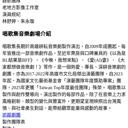
錄影團隊
老地方影像工作室
演員經紀
林舒婷、朱永璇
唱歌集音樂劇場介紹
唱歌集長期於高雄耕耘音樂劇製作演出，自2009年成團起，每
年皆推出一部音樂劇作品，至近年票房與口碑兼具的《以為是
BL結果是BFF》、《今晚，我想來點》、《愛(AI)妻》、《大
家都想做音樂劇！》等作，是一個熱愛、專長、深耕音樂劇的
劇團，亦為2017-2022年高雄市文化局傑出演藝團隊，自2023
年起，為國家文化藝術基金會「演藝團隊年度獎助專案」團
隊，2025年更獲「Taiwan Top年度最佳團隊」殊榮。 唱歌集以
製作與創作雙導向，演出製作的每部作品，除了在音樂上力求
風格創新、類型的變化與豐富外，更期望呈現映照出台灣風
情、與社會產生對話、能帶給觀眾能量與感動的故事。
追蹤劇團
製作團隊表