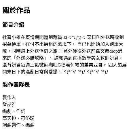
關於作品
節目介紹
社畜小雄在疫情期間遭到裁員 Σ(っ°Д°;)っ 某日叫外送時收到
招募傳單，在付不出房租的窘境下， 自已也開始加入跑單大
隊，同時踏上外送怪奇之旅： 意外獲得外送前輩文彥drop過
來的「外送必勝攻略」、 送餐遇到直播數學美女教師妍君，
還有妍君每週三點微辣咖哩G搶著付帳的弟弟亞哥。 四人超展
開末日下的混亂日常與愛戀！ヾ(*´∀ ˋ*)ﾉヾ(*´∀ ˋ*)ﾉ
製作團隊表
製作人
詹喆雅
編劇、作詞
高天恒、符沁瑜
詞曲創作、編曲