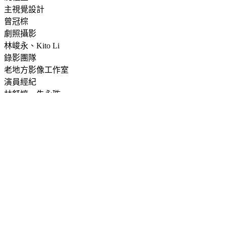
主視覺設計
曾冠棕
劇照攝影
林峻永、Kito Li
錄影團隊
老地方影像工作室
演員經紀
林舒婷、朱永璇
:::
執行單位
主辦單位
|
臺北市政府文化局
評審執行承辦單位
|
社團法人中華民國表演藝術協會
頒獎典禮承辦單位
|
臺北表演藝術中心
臺北戲劇獎頒獎典禮執行小組
電子信箱：
taipeitheatreawards@tpac-taipei.org
聯絡電話：02-7756-
3888#1917 （週一至週五 10:00-18:00）