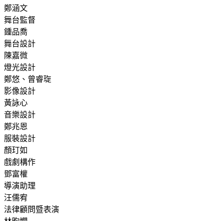
鄭涵文
舞台監督
鍾品喬
舞台設計
陳嘉微
燈光設計
鄭悠、曾睿琁
影像設計
黃詠心
音樂設計
鄭兆恩
服裝設計
顏玎如
戲劇構作
鄧富權
導演助理
汪儒宥
法律顧問暨表演