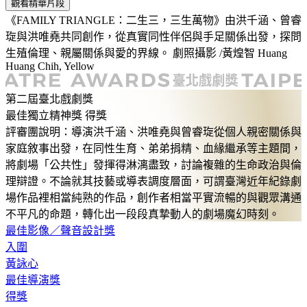
觀看精華片段
《FAMILY TRIANGLE：二生三，三生萬物》由洪千涵、曾睿
琁與洪唯堯共同創作，從真實同性伴侶與手足關係出發，探問
生殖倫理、親屬關係與愛的界線。 劇照攝影 /黃煌智 Huang
Huang Chih, Yellow
:::
第二屆臺北戲劇獎
最佳獨立精神獎 得獎
評審團說明：導演洪千涵、洪唯堯與曾睿琁從個人親密關係與
家庭敘事出發，在同性生育、弟弟捐精、血緣繼承等主題間，
將劇場「公共性」發揮得淋漓盡致，討論複雜的生命政治與倫
理辯證。不論就其技藝或導表調度層面，可謂臺灣近年紀錄劇
場作品裡相當純熟的作品，創作者相當平實流暢的與觀眾溝通
不平凡的命題，轉化出一段段真摯動人的劇場魔幻時刻。
最佳影像／聲音設計獎
入圍
黃詠心
最佳導演獎
得獎