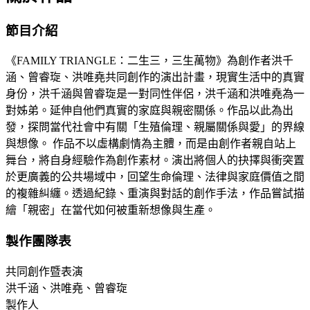
節目介紹
《FAMILY TRIANGLE：二生三，三生萬物》為創作者洪千
涵、曾睿琁、洪唯堯共同創作的演出計畫，現實生活中的真實
身份，洪千涵與曾睿琁是一對同性伴侶，洪千涵和洪唯堯為一
對姊弟。延伸自他們真實的家庭與親密關係。作品以此為出
發，探問當代社會中有關「生殖倫理、親屬關係與愛」的界線
與想像。 作品不以虛構劇情為主體，而是由創作者親自站上
舞台，將自身經驗作為創作素材。演出將個人的抉擇與衝突置
於更廣義的公共場域中，回望生命倫理、法律與家庭價值之間
的複雜糾纏。透過紀錄、重演與對話的創作手法，作品嘗試描
繪「親密」在當代如何被重新想像與生產。
製作團隊表
共同創作暨表演
洪千涵、洪唯堯、曾睿琁
製作人