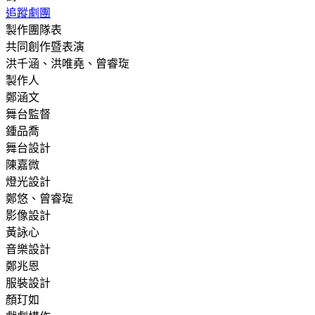
追蹤劇團
製作團隊表
共同創作暨表演
洪千涵、洪唯堯、曾睿琁
製作人
鄭涵文
舞台監督
鍾品喬
舞台設計
陳嘉微
燈光設計
鄭悠、曾睿琁
影像設計
黃詠心
音樂設計
鄭兆恩
服裝設計
顏玎如