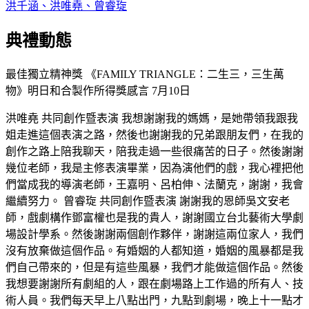
洪千涵、洪唯堯、曾睿琁
典禮動態
最佳獨立精神獎 《FAMILY TRIANGLE：二生三，三生萬
物》明日和合製作所得獎感言
7月10日
洪唯堯 共同創作暨表演 我想謝謝我的媽媽，是她帶領我跟我
姐走進這個表演之路，然後也謝謝我的兄弟跟朋友們，在我的
創作之路上陪我聊天，陪我走過一些很痛苦的日子。然後謝謝
幾位老師，我是主修表演畢業，因為演他們的戲，我心裡把他
們當成我的導演老師，王嘉明、呂柏伸、法蘭克，謝謝，我會
繼續努力。 曾睿琁 共同創作暨表演 謝謝我的恩師吳文安老
師，戲劇構作鄧富權也是我的貴人，謝謝國立台北藝術大學劇
場設計學系。然後謝謝兩個創作夥伴，謝謝這兩位家人，我們
沒有放棄做這個作品。有婚姻的人都知道，婚姻的風暴都是我
們自己帶來的，但是有這些風暴，我們才能做這個作品。然後
我想要謝謝所有劇組的人，跟在劇場路上工作過的所有人、技
術人員。我們每天早上八點出門，九點到劇場，晚上十一點才