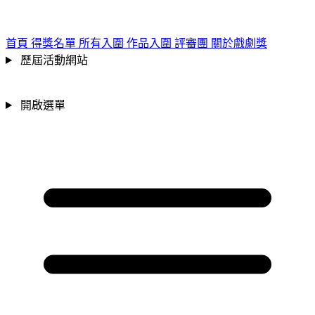
跳到主要內容區
:::
首頁
得獎名單
所有入圍
作品入圍
評審團
關於戲劇獎
歷屆活動網站
開啟選單