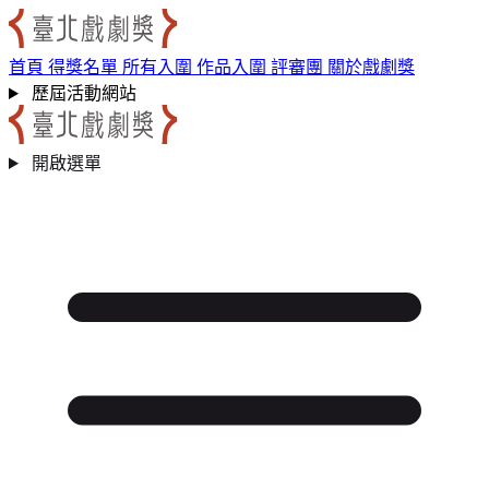
跳到主要內容區
:::
首頁
得獎名單
所有入圍
作品入圍
評審團
關於戲劇獎
歷屆活動網站
開啟選單