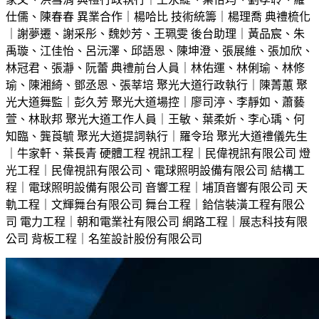
仕儒、陳春春 異業合作｜楊哈比 技術統籌｜楊理喬 典禮梳化
｜謝夢遷、謝采彤、魏妙芳、王珮雯 後台助理｜黃品宸、朱
禹璇、江佳怡、呂沅澤、邱語恩、陳坤澄、張展維、張加欣、
林冠君、張瀞、阮蕾 典禮前台人員｜林佑運、林俐瑜、林修
瑜、陳湘綺、鄧丞恩、張莘培 聚光大道行政執行｜陳菁蕙 聚
光大道舞監｜彭久芳 聚光大道場控｜廖司渟、李靜如、蕭藝
萱、林耿邦 聚光大道工作人員｜王敏、葉柔妡、李心瑀、何
知臨、龔莨毓 聚光大道提詞執行｜羅令珆 聚光大道禮儀先生
｜牛家軒、葉長青 硬體工程 視訊工程｜民偉視訊有限公司 燈
光工程｜民偉視訊有限公司、電球照明設備有限公司 結構工
程｜電球照明設備有限公司 音響工程｜埔頂音響有限公司 天
軌工程｜文輝舞台有限公司 舞台工程｜鉿信裝潢工程有限公
司 電力工程｜朝和電業社有限公司 網路工程｜展志科技有限
公司 背板工程｜名笙設計股份有限公司