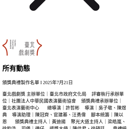
所有動態
:::
頒獎典禮製作名單 I
2025年7月21日
臺北戲劇獎 主辦單位｜臺北市政府文化局 評審執行承辦單
位｜社團法人中華民國表演藝術協會 頒獎典禮承辦單位｜
臺北表演藝術中心 總導演｜許哲彬 導演｜吳子敬、陳煜
典 導演助理｜陳冠齊、官建蓁、汪勇偉 腳本統籌｜陳以
恩 頒獎典禮主持人｜黃迪揚 聚光大道主持人｜梁皓嵐、
徐鈞浩 司儀｜德仔 遞獎大使｜陳佳君、徐碩廷 典禮統