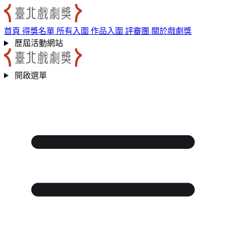
跳到主要內容區
:::
首頁
得獎名單
所有入圍
作品入圍
評審團
關於戲劇獎
歷屆活動網站
開啟選單