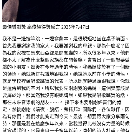
最佳編劇獎 高俊耀得獎感言
2025年7月7日
我不是一邊撐竿跳、一邊寫劇本，是很規矩地坐在桌子前面。
首先我要謝謝我的家人，我要謝謝我的母親。那為什麼呢？因
為我的家裡在馬來西亞都是開餐廳的，所以很多年以來，他們
都不太了解為什麼整個家族都在開餐廳，會冒出了一個想要做
戲的小朋友。然後在今年過年的時候，我媽媽終於有了一個新
的領悟，她就斬釘截鐵地跟我說，她說她以前在小學的時候，
就是學校裡頭唱歌跳舞的代表，所以她就轉過頭跟我說，你就
是遺傳到我的基因，所以我要先謝謝我的媽媽，這個獎應該是
要屬於妳。那當然我沒有跟她講說，如果我是唱歌跳舞的話，
那在未來音樂劇的朋友⋯⋯。 接下來也要謝謝評審們的肯
定，然後謝謝《暗夜．腹語．鬼托邦》團隊們，各位夥伴，因
為有你們，我們才能夠走到今天。最後，想要跟大家分享兩句
詩，那個是我在這麼多年以來，當我覺得比較沒有力量的時候
就會想起的，它是來自一千多年以前，唐朝的詩人杜甫，他有