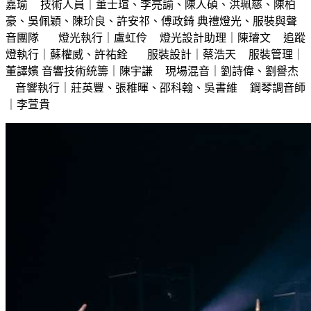
嘉瑜 技術人員｜董士瑄、李亮諭、陳人碩、洪珮慈、陳柏
豪、吳佩穎、陳玠良、許安祁、傅政錡 典禮燈光、服裝與聲
音團隊 燈光執行｜盧虹伶 燈光設計助理｜陳璿文 追蹤
燈執行｜蘇權威、許祐銓 服裝設計｜蔡浩天 服裝管理｜
董譯嬪 音響技術統籌｜陳宇謙 現場混音｜劉詩偉、劉譽杰
音響執行｜莊英豐、張稚暉、邵科翰、吳書維 鋼琴調音師
｜李萱貴