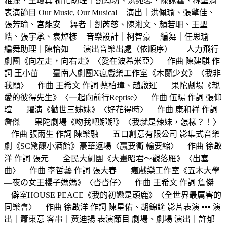
雅臻、王瓊真 梳化助理｜劉筠坊、洪苑馨、陳詠鑫、林聖淯
表演節目 Our Music, Our Musical 演出｜洪佩瑜、張擎佳、
張芳瑜、宮能安 舞者｜劉芮慈、陳湘文、顏若珊、王聖
皓、張宇承、袁焯楌 音樂設計｜柯智豪 編舞｜任思瑜
編舞助理｜陳怡如 演出音樂出處（依順序） 人力飛行
劇團《向左走，向右走》〈愛在波希米亞〉 作曲 陳建騏 作
詞 王小苗 臺南人劇團X瘋戲樂工作室《木蘭少女》〈我非
我願〉 作曲 王希文 作詞 蔡柏璋、趙啟運 果陀劇場《親
愛的彼得先生》〈一起向前行Reprise〉 作曲 伍暘 作詞 張仰
瑄 躍演《勸世三姊妹》〈好花得時〉 作曲 康和祥 作詞
詹傑 果陀劇場《吻我吧娜娜》〈我就是辣妹，怎樣？！〉
作曲 張雨生 作詞 陳樂融 五口創意有限公司 影集式音樂
劇《SC驚釀小酒館》豪華返場〈贏要衝 輸要縮〉 作曲 徐啟
洋 作詞 張元 全民大劇團《大畫昭君～觀落雁》〈出塞
曲〉 作曲 李哲藝 作詞 張大春 瘋戲樂工作室《五木大學
―夜の女王櫻子媽媽》〈沓沓仔〉 作曲 王希文 作詞 詹傑
僻室HOUSE PEACE《我的初戀是頭鹿》〈全世界最厲害的
同樂會〉 作曲 徐啟洋 作詞 陳星佑、胡錦筵 影片表演 ▪️▪️▪️ 演
出｜蕭東意 客串｜黃迪揚 表演節目 劇場、劇場 演出｜許郁