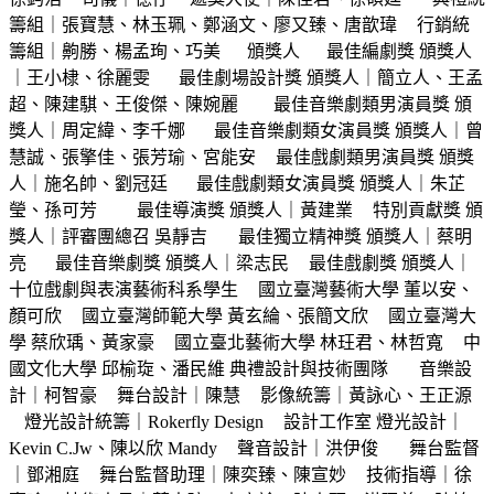
籌組｜張寶慧、林玉珮、鄭涵文、廖又臻、唐歆瑋 行銷統
籌組｜齁勝、楊孟珣、巧美 頒獎人 最佳編劇獎 頒獎人
｜王小棣、徐麗雯 最佳劇場設計獎 頒獎人｜簡立人、王孟
超、陳建騏、王俊傑、陳婉麗 最佳音樂劇類男演員獎 頒
獎人｜周定緯、李千娜 最佳音樂劇類女演員獎 頒獎人｜曾
慧誠、張擎佳、張芳瑜、宮能安 最佳戲劇類男演員獎 頒獎
人｜施名帥、劉冠廷 最佳戲劇類女演員獎 頒獎人｜朱芷
瑩、孫可芳 最佳導演獎 頒獎人｜黃建業 特別貢獻獎 頒
獎人｜評審團總召 吳靜吉 最佳獨立精神獎 頒獎人｜蔡明
亮 最佳音樂劇獎 頒獎人｜梁志民 最佳戲劇獎 頒獎人｜
十位戲劇與表演藝術科系學生 國立臺灣藝術大學 董以安、
顏可欣 國立臺灣師範大學 黃玄綸、張簡文欣 國立臺灣大
學 蔡欣瑀、黃家豪 國立臺北藝術大學 林玨君、林哲寬 中
國文化大學 邱榆琁、潘民維 典禮設計與技術團隊 音樂設
計｜柯智豪 舞台設計｜陳慧 影像統籌｜黃詠心、王正源
燈光設計統籌｜Rokerfly Design 設計工作室 燈光設計｜
Kevin C.Jw、陳以欣 Mandy 聲音設計｜洪伊俊 舞台監督
｜鄧湘庭 舞台監督助理｜陳奕臻、陳宣妙 技術指導｜徐