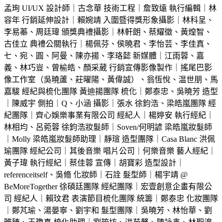
孟珣 UI/UX 設計師｜古念華 技術工程｜詹致遠 執行編輯｜林
容年 行銷延伸設計｜賴婉靖 入圍暨得獎形象攝影｜林科呈、
李易蓁、周廷瑋 頒獎典禮攝影｜林軒朗、蔡耀徵、黃煌智、
古佳立 典禮公關執行｜楊佩芬、侯曉君、李怡芸、李佳真、
七、宛、圓、阿曼、陳亦揚、李珞懿 新媒體｜江雨蓉、嘉
義、林巧豈、曾榆皓、顏采葳 行銷宣傳影像製作｜搖尾巴影
像工作室（吳曉蘆、莊曜陽、黃偉誠）、翁恆悅、温世朋、馬
嘉駿 經紀與梳化團隊 黃迪揚團隊 梳化｜鄭泰忠、吳曉芳 造型
｜陳威宇 側拍｜Q、小涵 攝影｜張水 徐鈞浩、梁皓嵐團隊 經
紀團隊｜齊心娛樂事業有限公司 經紀人｜楊婷安 執行經紀｜
林相均、呂菀蓉 徐鈞浩妝髮師｜Soven/何明諺 梁皓嵐妝髮師
｜Molly 梁皓嵐妝髮師助理｜靜瑄 造型團隊｜Casa Blanc 洪佩
瑜團隊 經紀公司｜其後音樂 唱片公司｜何樂音樂 藝人經紀｜
黃子瑋 執行經紀｜蔡佳蓉 宣傳｜胡寶彩 造型設計｜
referenceitself、吳翛 化妝師｜石詮 髮型師｜楊宇靖 @
BeMoreTogether 徐碩廷團隊 經紀團隊｜宏壹創意企畫有限公
司 經紀人｜賴玟君 表演節目梳化團隊 統籌｜鄭泰忠 化妝團隊
｜鄭芃瑜、湯晏寧、劉宇和 髮型團隊｜吳曉芳、林怡華、劉