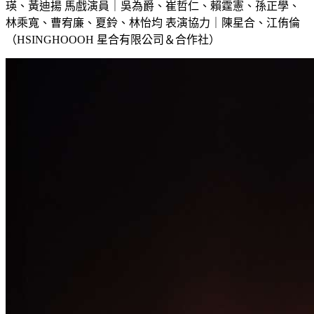
瑛、黃迪揚 馬戲演員｜吳為爵、崔哲仁、賴霆憲、孫正學、
林乘寬、曹宥廉、夏鈴、林怡均 表演協力｜陳星合、江侑倫
（HSINGHOOOH 星合有限公司＆合作社）