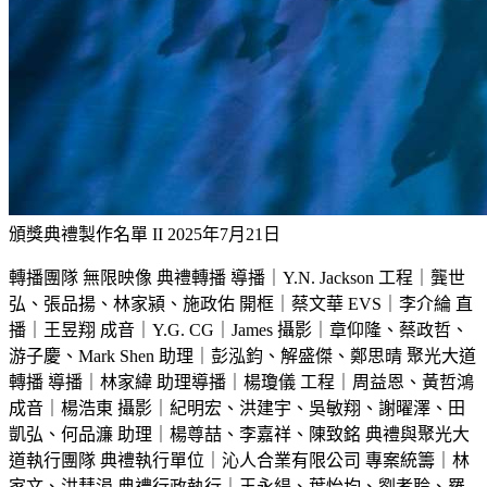
頒獎典禮製作名單 II
2025年7月21日
轉播團隊 無限映像 典禮轉播 導播｜Y.N. Jackson 工程｜龔世
弘、張品揚、林家潁、施政佑 開框｜蔡文華 EVS｜李介綸 直
播｜王昱翔 成音｜Y.G. CG｜James 攝影｜章仰隆、蔡政哲、
游子慶、Mark Shen 助理｜彭泓鈞、解盛傑、鄭思晴 聚光大道
轉播 導播｜林家緯 助理導播｜楊瓊儀 工程｜周益恩、黃哲鴻
成音｜楊浩東 攝影｜紀明宏、洪建宇、吳敏翔、謝曜澤、田
凱弘、何品濂 助理｜楊尊喆、李嘉祥、陳致銘 典禮與聚光大
道執行團隊 典禮執行單位｜沁人合業有限公司 專案統籌｜林
家文、洪彗涓 典禮行政執行｜王永緹、葉怡均、劉孝聆、羅